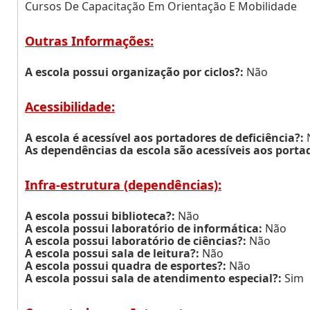
Cursos De Capacitação Em Orientação E Mobilidade
Outras Informações:
A escola possui organização por ciclos?:
Não
Acessibilidade:
A escola é acessível aos portadores de deficiência?:
As dependências da escola são acessíveis aos portad
Infra-estrutura (dependências):
A escola possui biblioteca?:
Não
A escola possui laboratório de informática:
Não
A escola possui laboratório de ciências?:
Não
A escola possui sala de leitura?:
Não
A escola possui quadra de esportes?:
Não
A escola possui sala de atendimento especial?:
Sim