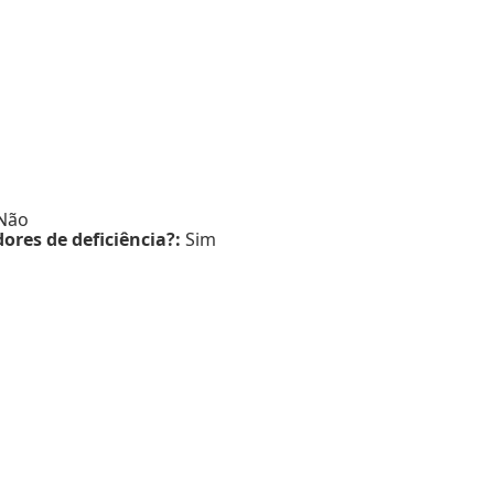
Não
ores de deficiência?:
Sim