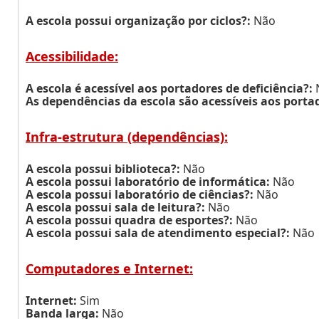
A escola possui organização por ciclos?:
Não
Acessibilidade:
A escola é acessível aos portadores de deficiência?:
As dependências da escola são acessíveis aos portad
Infra-estrutura (dependências):
A escola possui biblioteca?:
Não
A escola possui laboratório de informática:
Não
A escola possui laboratório de ciências?:
Não
A escola possui sala de leitura?:
Não
A escola possui quadra de esportes?:
Não
A escola possui sala de atendimento especial?:
Não
Computadores e Internet:
Internet:
Sim
Banda larga:
Não