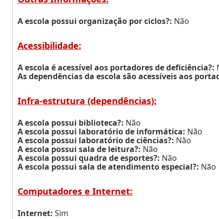
A escola possui organização por ciclos?:
Não
Acessibilidade:
A escola é acessível aos portadores de deficiência?:
As dependências da escola são acessíveis aos portad
Infra-estrutura (dependências):
A escola possui biblioteca?:
Não
A escola possui laboratório de informática:
Não
A escola possui laboratório de ciências?:
Não
A escola possui sala de leitura?:
Não
A escola possui quadra de esportes?:
Não
A escola possui sala de atendimento especial?:
Não
Computadores e Internet:
Internet:
Sim