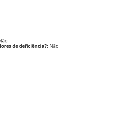
Não
ores de deficiência?:
Não